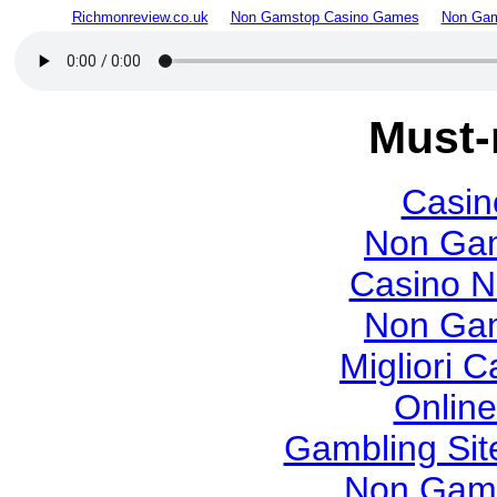
Richmonreview.co.uk
Non Gamstop Casino Games
Non Gam
Must-
Casin
Non Gam
Casino 
Non Gam
Migliori 
Onlin
Gambling Si
Non Gams